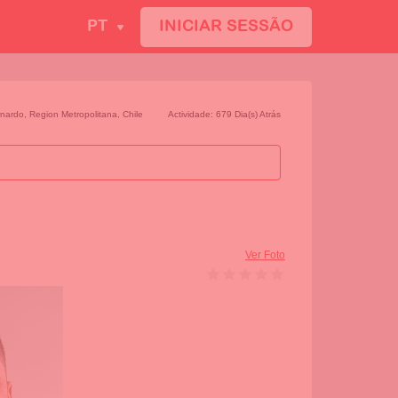
PT
INICIAR SESSÃO
rnardo
,
Region Metropolitana
,
Chile
Actividade: 679 Dia(s) Atrás
Ver Foto