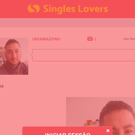
1
San Be
UREKMAZZINO
OS