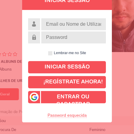
INICIAR SESSÃO
Lembrar-me no Site
 ALBUNS DE PERFIL
Albuns
ALHES DE UREKMAZZINO
¡REGÍSTRATE AHORA!
Geral
ENTRAR OU
CADASTRAR
rmação de Perfil
Password esquecida
Sou
Masculino
rocura De
Feminino