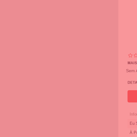
MAIS
Sem 
DET
Info
Eu 
À P