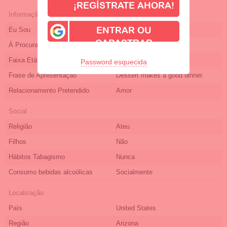
¡REGÍSTRATE AHORA!
Informação de Perfil
Eu Sou
Feminino
ENTRAR OU
CADASTRAR
À Procura De
masculino
Faixa Etária de quem procuro
36-40
Password esquecida
Frase de Apresentação
Dessert makes a good dinner.
Relacionamento Pretendido
Amor
Social
Religião
Ateu
Filhos
Não
Hábitos Tabagismo
Nunca
Consumo bebidas alcoólicas
Socialmente
Localização
País
United States
Região
Arizona